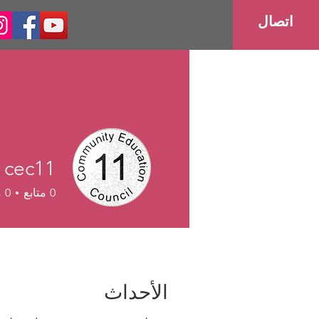
اتصال
cec11
0
متابع
0
م
الأحداث