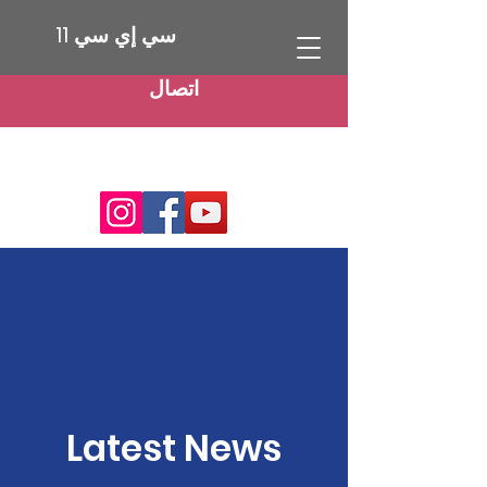
سي إي سي 11
اتصال
Latest News