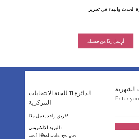
ة الحدث والبدء في تحرير 
أرِسل ردًا من فضلك
 الشهرية
الدائرة 11 للجنة الانتخابات
Enter you
المركزية
فريق واحد يعمل معًا!
:
البريد الإلكتروني
cec11@schools.nyc.gov