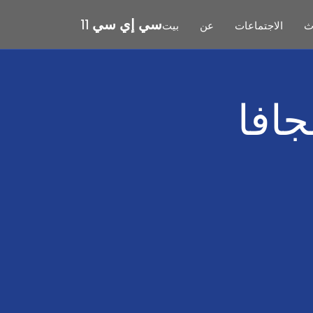
سي إي سي 11
ث
الاجتماعات
عن
بيت
افا